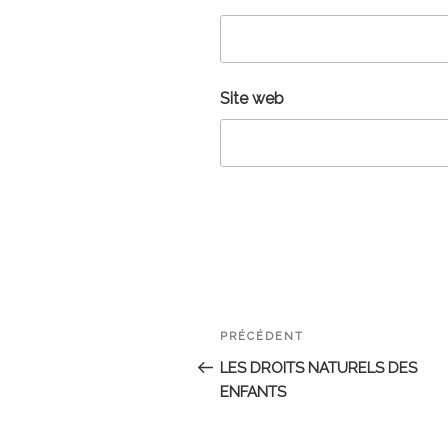
Site web
Navigation
Article
PRÉCÉDENT
de
précédent
LES DROITS NATURELS DES
ENFANTS
l’article