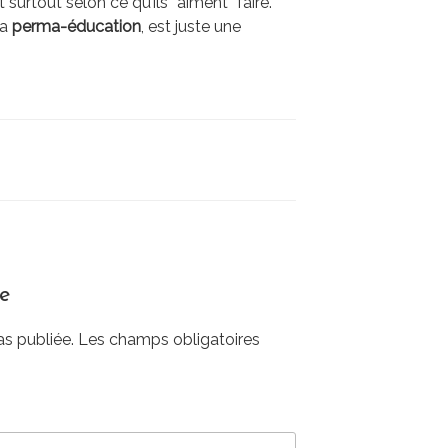
t surtout selon ce qu’ils “aiment” faire.
la
perma-éducation
, est juste une
re
as publiée.
Les champs obligatoires