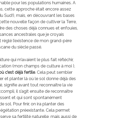
able pour les populations humaines. A
x ans, cette approche était encore assez
u Sud!), mais, en découvrant les bases
te nouvelle façon de cultiver la Terre,
ndre des choses déjà connues et enfouies,
nces ancestrales que je croyais
 réglé l’existence de mon grand-père
scane du siècle passé.
ure qui m’avaient le plus fait réfléchir,
cation (mon champs de culture à moi ),
où c’est déjà fertile
. Cela peut sembler
er et planter là où le sol donne déjà des
, signifie avant tout reconnaître la vie
compli, il s’agit ensuite de reconnaître
issent et qui sont spontanément
 sol. Pour finir, on ira planter des
égétation préexistante. Cela permet
rve sa fertilité naturelle, mais aussi de