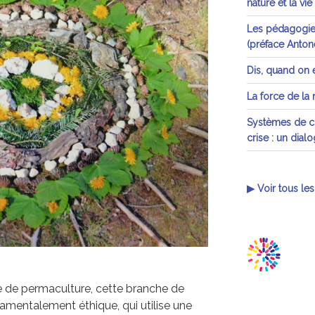
nature et la vie
Les pédagogies
(préface Antone
Dis, quand on e
La force de la
Systèmes de cr
crise : un dial
▶ Voir tous les
ge de permaculture, cette branche de
damentalement éthique, qui utilise une