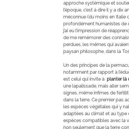
approche systémique et souten
l’époque, c’est à dire il y a di
méconnue (du moins en Italie d
profondément humanistes de cet
j’ai eu l’impression de réappre
de me remémorer des connaissa
perdues, les mêmes qui avaient
paysan philosophe, dans la To
Un des principes de la permacult
notamment par rapport à l’édu
est celui qui invite à
planter là 
une lapalissade, mais aller sem
signes, même infimes de fertilité
dans la terre. Ce premier pas ac
les espèces végétales qui y na
adaptées au climat et au type de
espèces compatibles avec la v
non seulement que la terre conse