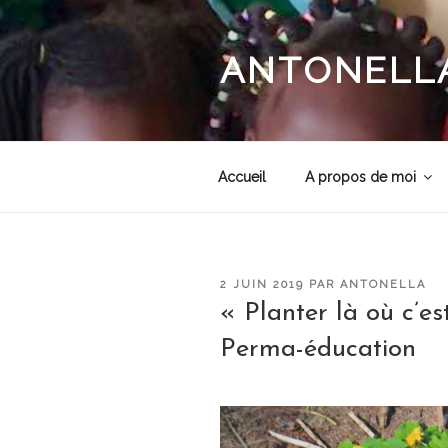
Aller
au
contenu
ANTONELLA
principal
Accueil
A propos de moi
PUBLIÉ
2 JUIN 2019
PAR
ANTONELLA
LE
« Planter là où c’est
Perma-éducation