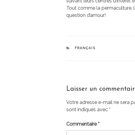
suivant leurs centres d’intérêt e
Tout comme la permaculture, 
question d’amour!
CATÉGORIES
FRANÇAIS
Laisser un commentai
Votre adresse e-mail ne sera p
sont indiqués avec
*
Commentaire
*