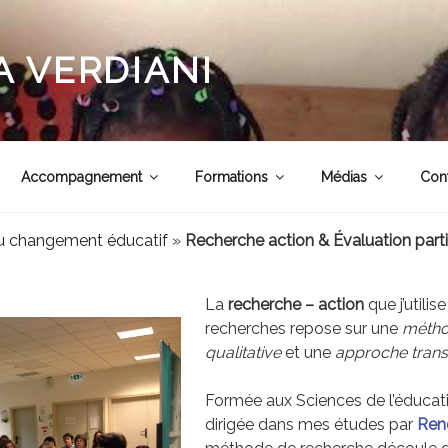
 VERDIANI
Accompagnement
Formations
Médias
Con
 changement éducatif
»
Recherche action & Évaluation parti
La
recherche – action
que j’utili
recherches repose sur une
métho
qualitative
et une
approche transd
Formée aux Sciences de l’éducatio
dirigée dans mes études par
René