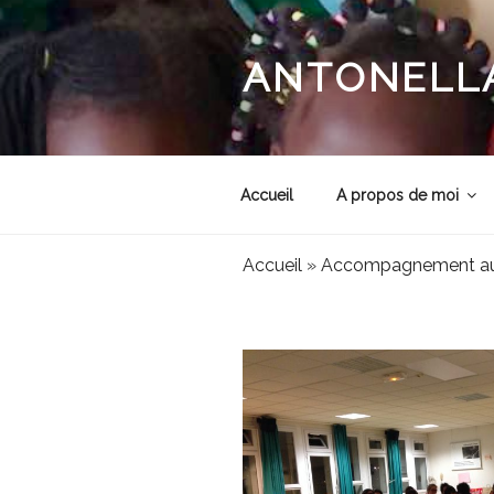
Aller
au
contenu
ANTONELLA
principal
Accueil
A propos de moi
Accueil
»
Accompagnement au