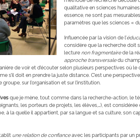
méthode de recherche découle d
qualitative en sciences humaines 
essence, ne sont pas mesurable
paramètres que les sciences « du
Influencée par la vision de l’
éduca
considère que la recherche doit 
lecture
non fragmentaire
de la ré
approche transversale
du champ
anière de voir et d’écouter selon plusieurs perspectives où le 
e s’il doit en prendre la juste distance. C’est une perspective
 le groupe, sur l’organisation et sur l’institution.
ives
que je mène, tout comme dans la recherche-action, le té
ignants, les porteurs de projets, les élèves,…), est considér
, à la quelle il appartient, par sa langue et sa culture, son cap
tablit
une relation de confiance
avec les participants par un p