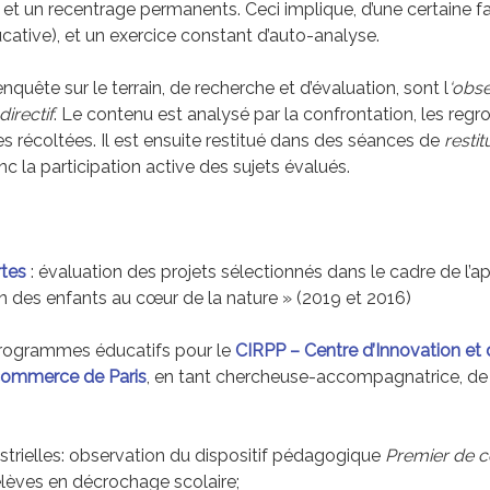
t un recentrage permanents. Ceci implique, d’une certaine f
cative), et un exercice constant d’auto-analyse.
enquête sur le terrain, de recherche et d’évaluation, sont l
‘obse
directif
. Le contenu est analysé par la confrontation, les reg
 récoltées. Il est ensuite restitué dans des séances de
restit
nc la participation active des sujets évalués.
tes
: évaluation des projets sélectionnés dans le cadre de l’ap
 des enfants au cœur de la nature » (2019 et 2016)
 programmes éducatifs pour le
CIRPP – Centre d’Innovation et
commerce de Paris
, en tant chercheuse-accompagnatrice, de
strielles: observation du dispositif pédagogique
Premier de c
èves en décrochage scolaire;