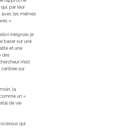
e l’approche
qui, par leur
s avec les mêmes
res ».
tion intégrale
, je
se baser sur une
alité et une
 des
chercheur n’est
 centrée sur
moin, la
ée comme un «
ital de vie
rocessus qui