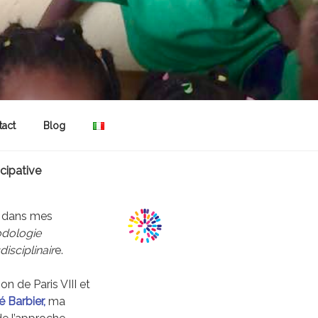
tact
Blog
cipative
se dans mes
dologie
isciplinair
e.
n de Paris VIII et
 Barbier,
ma