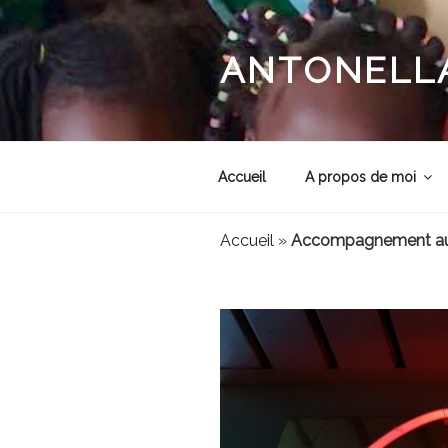
Aller
au
contenu
ANTONELLA
principal
Accueil
A propos de moi
Accueil
»
Accompagnement au