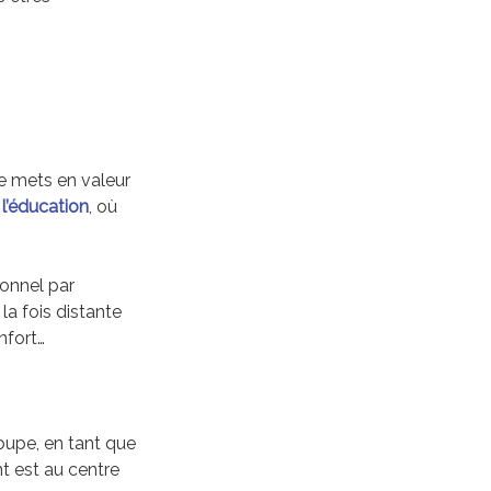
e mets en valeur
l’éducation
, où
onnel par
la fois distante
confort…
roupe, en tant que
t est au centre