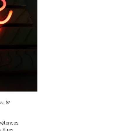
ou
le
mpétences
s êtres