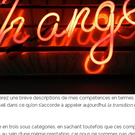
verez une brève descriptions de mes compétences en termes
l dans ce qu’on s’accorde à appeler aujourd’hui
la transition
ule en trois sous catégories, en sachant toutefois que ces co
ois au sein d’une même prestation, car nous ne sommes pas de