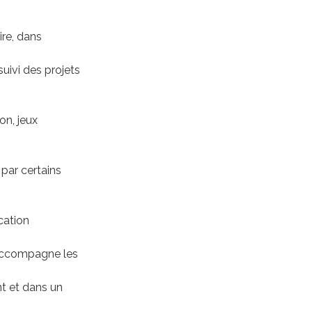
ire, dans
uivi des projets
on, jeux
e par certains
cation
j’accompagne les
nt et dans un