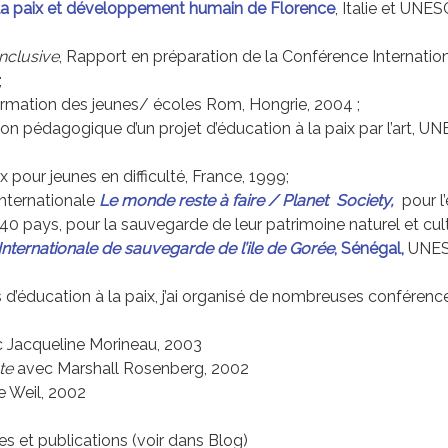
la paix et développement humain de Florence
, Italie et UNE
nclusive
, Rapport en préparation de la Conférence Internatio
;
formation des jeunes/ écoles Rom, Hongrie, 2004 ;
ion pédagogique d’un projet d’éducation à la paix par l’art, 
ix pour jeunes en difficulté, France, 1999;
nternationale
Le monde reste à faire / Planet Society,
pour l
40 pays, pour la sauvegarde de leur patrimoine naturel et cult
ternationale de sauvegarde de l’ile de Gorée
, Sénégal,
UNES
d’éducation à la paix, j’ai organisé de nombreuses conférences
 Jacqueline Morineau, 2003
te
avec Marshall Rosenberg, 2002
e Weil, 2002
es et publications (voir dans Blog)