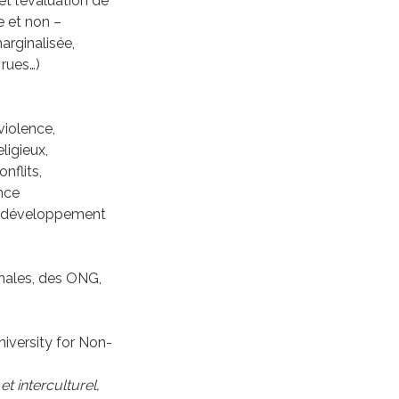
et l’évaluation de
 et non –
arginalisée,
 rues…)
violence,
ligieux,
nflits,
ance
le développement
onales, des ONG,
iversity for Non-
t interculturel,