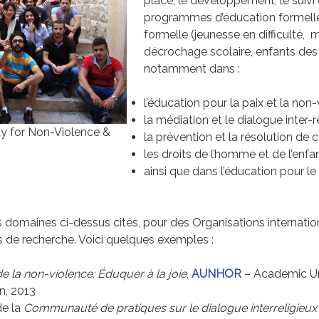
place, le développement, le suivi 
programmes d’éducation formelle
formelle (jeunesse en difficulté, m
décrochage scolaire, enfants des
notamment dans :
l’éducation pour la paix et la non-
la médiation et le dialogue inter-re
y for Non-Violence &
la prévention et la résolution de co
les droits de l’homme et de l’enf
ainsi que dans l’éducation pour 
es domaines ci-dessus cités, pour des Organisations internati
es de recherche. Voici quelques exemples :
de la non-violence: Éduquer à la joie
,
AUNHOR
– Academic Un
n, 2013
de la
Communauté de pratiques sur le dialogue interreligieux e