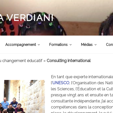
 VERDIANI
Accompagnement
Formations
Médias
Con
 changement éducatif
»
Consulting international
En tant que experte international
l’
UNESCO
, l’Organisation des Nat
les Sciences, l’Éducation et la Cu
presque vingt ans et ensuite en t
consultante indépendante, j’ai ac
compétences dans la conception,