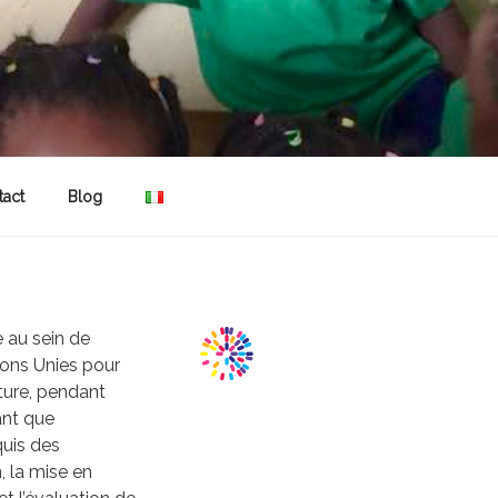
tact
Blog
e au sein de
ions Unies pour
lture, pendant
ant que
quis des
 la mise en