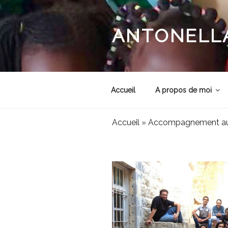
Aller
au
contenu
ANTONELLA
principal
Accueil
A propos de moi
Accueil
»
Accompagnement au