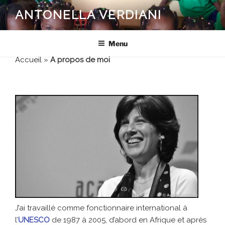
Aller
ANTONELLA VERDIANI
au
contenu
principal
Menu
Accueil
»
A propos de moi
J’ai travaillé comme fonctionnaire international à
l’
UNESCO
de 1987 à 2005, d’abord en Afrique et après