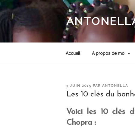
Aller
au
contenu
ANTONELLA
principal
Accueil
A propos de moi
PUBLIÉ
3 JUIN 2015
PAR
ANTONELLA
LE
Les 10 clés du bonh
Voici les 10 clés
Chopra :