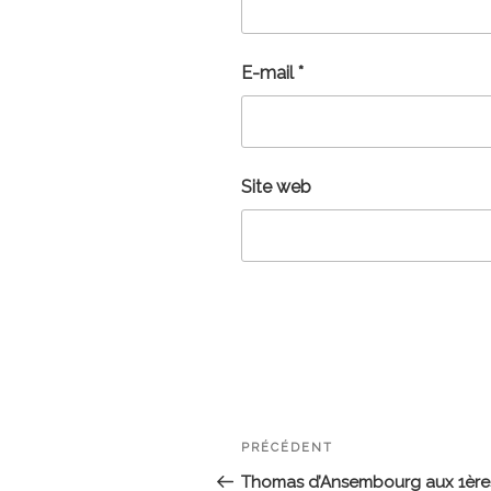
E-mail
*
Site web
Navigation
Article
PRÉCÉDENT
de
précédent
Thomas d’Ansembourg aux 1ère