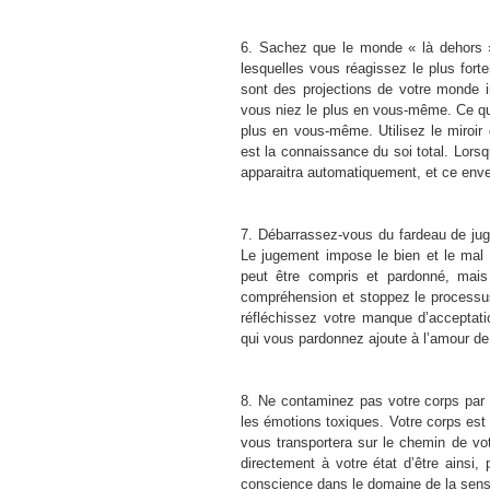
6. Sachez que le monde « là dehors » 
lesquelles vous réagissez le plus fort
sont des projections de votre monde i
vous niez le plus en vous-même. Ce qu
plus en vous-même. Utilisez le miroir d
est la connaissance du soi total. Lors
apparaitra automatiquement, et ce enver
7. Débarrassez-vous du fardeau de ju
Le jugement impose le bien et le mal 
peut être compris et pardonné, mai
compréhension et stoppez le processus
réfléchissez votre manque d’acceptat
qui vous pardonnez ajoute à l’amour de
8. Ne contaminez pas votre corps par d
les émotions toxiques. Votre corps est 
vous transportera sur le chemin de vot
directement à votre état d’être ainsi,
conscience dans le domaine de la sensib