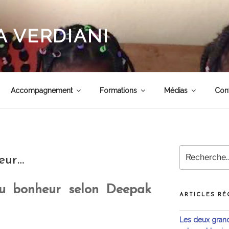
 VERDIANI
Accompagnement
Formations
Médias
Con
Recherche
eur…
pour
:
 du bonheur selon Deepak
ARTICLES RÉ
Les deux grande