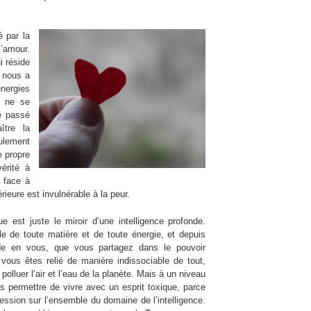
 par la
l’amour.
i réside
 nous a
énergies
e ne se
e passé
ître la
ulement
e propre
vérité à
e face à
ieure est invulnérable à la peur.
est juste le miroir d’une intelligence profonde.
ible de toute matière et de toute énergie, et depuis
side en vous, que vous partagez dans le pouvoir
vous êtes relié de manière indissociable de tout,
lluer l’air et l’eau de la planète. Mais à un niveau
 permettre de vivre avec un esprit toxique, parce
sion sur l’ensemble du domaine de l’intelligence.