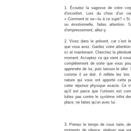
1. Écoutez la sagesse de votre corp
d’inconfort. Lors du choix d’un c
« Comment te se—tu à ce sujet? » Si 
ou émotionnelle, faites attention.
d’empressement, allez-y.
2. Vivez dans le présent, car c’est 
que vous avez. Gardez votre attention 
ici et maintenant. Cherchez la plénitu
moment. Acceptez ce qui vient à vous
complètement de sorte que vous pouv
apprendre de lui, puis laissez-le aller.
comme il se doit. Il reflète les lois 
nature qui vous ont apporté cette p
cette réponse physique exacte. Ce m
qu’il est parce que l’univers est co
luttez pas contre le système infini de
place, ne faites qu’un avec lui.
3. Prenez le temps de vous taire, de
moments de silence, réalisez que vo