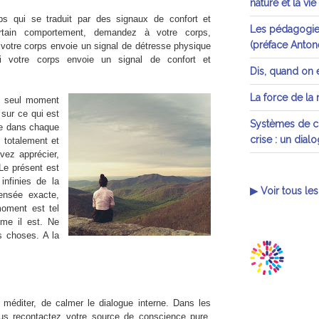
nature et la vie
s qui se traduit par des signaux de confort et
Les pédagogies
ertain comportement, demandez à votre corps,
(préface Antone
votre corps envoie un signal de détresse physique
 Si votre corps envoie un signal de confort et
Dis, quand on e
La force de la
le seul moment
sur ce qui est
Systèmes de cr
de dans chaque
crise : un dial
 totalement et
ez apprécier,
 Le présent est
infinies de la
▶ Voir tous les
ensée exacte,
oment est tel
mme il est. Ne
s choses. A la
 méditer, de calmer le dialogue interne. Dans les
us recontactez votre source de conscience pure.