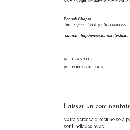
Vivre en équilibre dans la pureté est le
Deepak Chopra
Titre original: Ten Keys to Happiness
source : http://www.humanitysteam.
CATÉGORIES
FRANÇAIS
ÉTIQUETTES
BONHEUR
,
PAIX
Laisser un commentai
Votre adresse e-mail ne sera p
sont indiqués avec
*