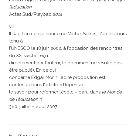
l’éducation.
Actes Sud/Playbac
2014
viii
Il s’agit en ce qui concerne Michel Serres, d’un discours
tenu à
l’UNESCO le 18 juin 2002, à l’occasion des rencontres
du XXI siècle (reçu
directement par l’auteur, le document ne résulte pas
être publié). En ce qui
concerne Edgar Morin, ladite proposition est
contenue dans l’article « Repenser
le savoir pour réformer l’école » paru dans
le Monde
de l’éducation
n°
360, juillet – août 2007.
CATÉGORIES