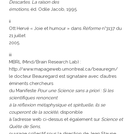
Descartes. La raison des
émotions,
éd. Odile Jacob, 1995.
ii
Ott Hervé « Joie et humour » dans
Réforme
n°3137 du
21 juillet
2005.
iii
MBRL (Mind/Brain Research Lab) :
http://www.mapageweb.umontreal.ca/beauregm/
le docteur Beauregard est signataire avec d’autres
éminents chercheurs
du Manifeste
Pour une Science sans a priori : Si les
scientifiques renoncent
à la réflexion métaphysique et spirituelle, ils se
couperont de la société,
disponible
à l’adresse web ci-dessus et également sur
Science et
Quête de Sens
,
ouvrage collectif sous la direction de Jean Staune,