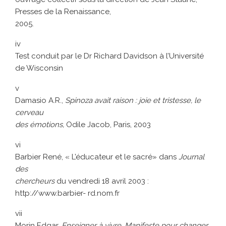
Presses de la Renaissance,
2005.
iv
Test conduit par le Dr Richard Davidson à l’Université
de Wisconsin
v
Damasio A.R.,
Spinoza avait raison : joie et tristesse, le
cerveau
des émotions,
Odile Jacob, Paris, 2003
vi
Barbier René, « L’éducateur et le sacré» dans
Journal
des
chercheurs
du vendredi 18 avril 2003 :
http://www.barbier- rd.nom.fr
vii
Morin Edgar,
Enseigner à vivre. Manifeste pour changer