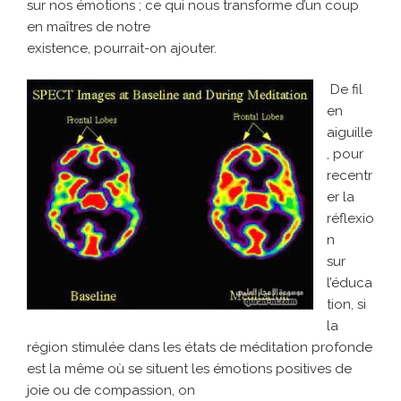
sur nos émotions ; ce qui nous transforme d’un coup
en maîtres de notre
existence, pourrait-on ajouter.
De fil
en
aiguille
, pour
recentr
er la
réflexio
n
sur
l’éduca
tion, si
la
région stimulée dans les états de méditation profonde
est la même où se situent les émotions positives de
joie ou de compassion, on