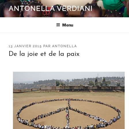
Aller
ANTONELLA VERDIANI
au
contenu
principal
Menu
PUBLIÉ
13 JANVIER 2015
PAR
ANTONELLA
LE
De la joie et de la paix