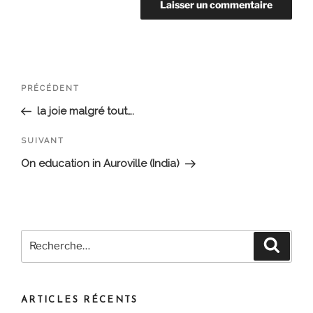
Navigation
Article
PRÉCÉDENT
de
précédent
la joie malgré tout….
l’article
Article
SUIVANT
suivant
On education in Auroville (India)
Recherche
Recher
pour
:
ARTICLES RÉCENTS