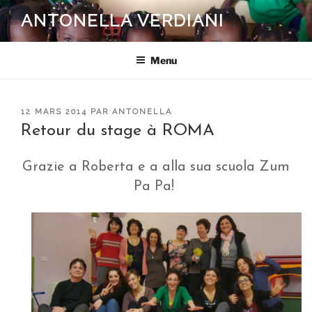
Aller
ANTONELLA VERDIANI
au
contenu
principal
Menu
PUBLIÉ
12 MARS 2014
PAR
ANTONELLA
LE
Retour du stage à ROMA
Grazie a Roberta e a alla sua scuola Zum
Pa Pa!