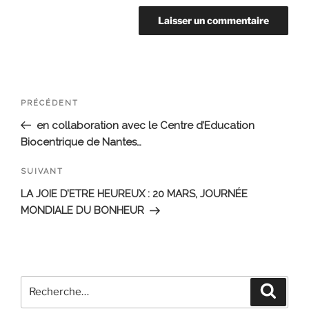
Navigation
Article
PRÉCÉDENT
de
précédent
en collaboration avec le Centre d’Education
l’article
Biocentrique de Nantes…
Article
SUIVANT
suivant
LA JOIE D’ETRE HEUREUX : 20 MARS, JOURNÉE
MONDIALE DU BONHEUR
Recherche
Recher
pour