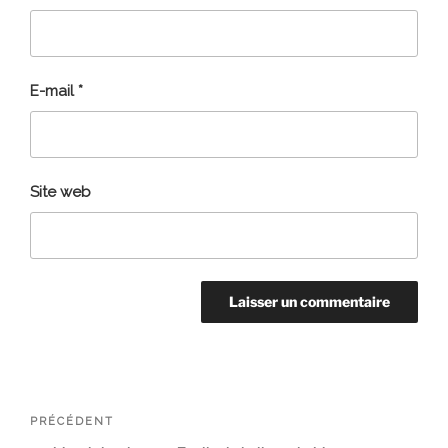
E-mail
*
Site web
Navigation
Article
PRÉCÉDENT
de