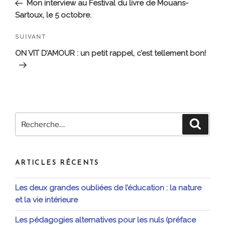
précédent
Mon interview au Festival du livre de Mouans-
l’article
Sartoux, le 5 octobre.
Article
SUIVANT
suivant
ON VIT D’AMOUR : un petit rappel, c’est tellement bon!
Recherche
Recher
pour
:
ARTICLES RÉCENTS
Les deux grandes oubliées de l’éducation : la nature
et la vie intérieure
Les pédagogies alternatives pour les nuls (préface