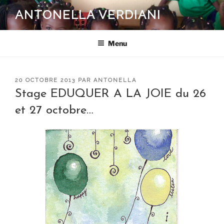
Aller
ANTONELLA VERDIANI
au
contenu
principal
Menu
PUBLIÉ
20 OCTOBRE 2013
PAR
ANTONELLA
LE
Stage EDUQUER A LA JOIE du 26
et 27 octobre…