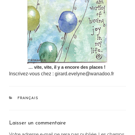
… vite, vite, il y a encore des places !
Inscrivez-vous chez : girard.evelyne@wanadoo.fr
CATÉGORIES
FRANÇAIS
Laisser un commentaire
Votre adresse e-mail ne sera pas publiée.
Les champs