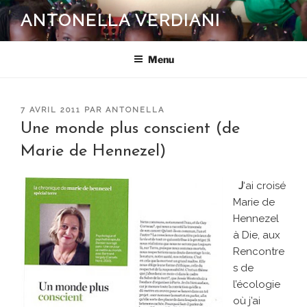
Aller
ANTONELLA VERDIANI
au
contenu
principal
Menu
PUBLIÉ
7 AVRIL 2011
PAR
ANTONELLA
LE
Une monde plus conscient (de
Marie de Hennezel)
J
‘ai croisé
Marie de
Hennezel
à Die, aux
Rencontre
s de
l’écologie
où j’ai