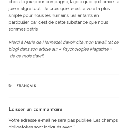
choisi la joie pour compagne, la joie quoi qu’il arrive, la
joie malgré tout… Je crois qu’elle est la voie la plus
simple pour nous les humains, les enfants en
particulier, car c’est de cette substance que nous
sommes pétris.
Merci à Marie de Hennezel d’avoir cité mon travail (et ce
blog) dans son article sur « Psychologies Magazine »
de ce mois d’avril.
CATÉGORIES
FRANÇAIS
Laisser un commentaire
Votre adresse e-mail ne sera pas publiée.
Les champs
obligatoires sont indiqués avec
*