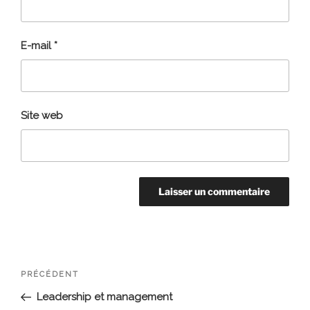
E-mail
*
Site web
Navigation
Article
PRÉCÉDENT
de
précédent
Leadership et management
l’article