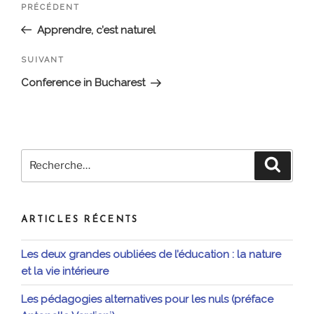
Article
PRÉCÉDENT
de
précédent
Apprendre, c’est naturel
l’article
Article
SUIVANT
suivant
Conference in Bucharest
Recherche
Recher
pour
:
ARTICLES RÉCENTS
Les deux grandes oubliées de l’éducation : la nature
et la vie intérieure
Les pédagogies alternatives pour les nuls (préface