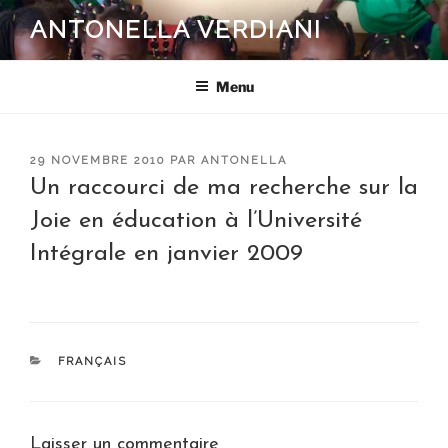
Aller
ANTONELLA VERDIANI
au
contenu
principal
Menu
PUBLIÉ
29 NOVEMBRE 2010
PAR
ANTONELLA
LE
Un raccourci de ma recherche sur la
Joie en éducation à l’Université
Intégrale en janvier 2009
CATÉGORIES
FRANÇAIS
Laisser un commentaire