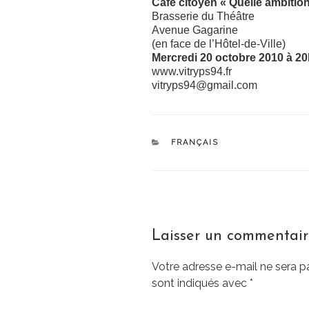
Café citoyen « Quelle ambition
Brasserie du Théâtre
Avenue Gagarine
(en face de l’Hôtel-de-Ville)
Mercredi 20 octobre 2010 à 2
www.vitryps94.fr
vitryps94@gmail.com
CATÉGORIES
FRANÇAIS
Laisser un commentai
Votre adresse e-mail ne sera p
sont indiqués avec
*