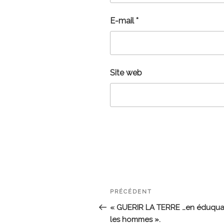
E-mail
*
Site web
Navigation
Article
PRÉCÉDENT
de
précédent
« GUERIR LA TERRE …en éduqua
les hommes ».