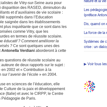
nature et la vie
ialistes de Vitry-sur-Seine aura pour
si disparition des RASED, diminution du
Les pédagogies
ants et d’auxiliaires de vie scolaire :
(préface Antone
 été supprimés dans l’Education
able saignée dans les établissements
Dis, quand on e
ant plus inquiétante que ce sont dans les
orisées comme Vitry, que les
La force de la
urdes en termes de réussite scolaire.
ème éducatif ? Comment améliorer la
Systèmes de cr
orisés ?
Ce sont quelques unes des
crise : un dial
t
Antonella Verdiani
aborderont à cette
des questions de réussite scolaire au
▶ Voir tous les
auteure de deux rapports sur le sujet :
» en 2002 et « Contribution à la
n sur l’avenir de l’école » en 2004.
se en sciences de l’éducation, elle
e Culture de la paix et développement
ce (Italie) et avec le CIRPP, le Centre
n Pédagogie de Paris.