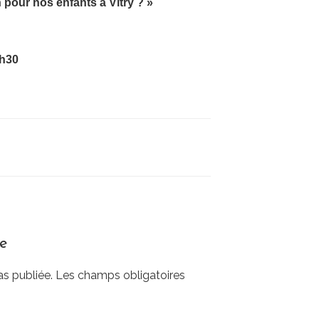
 pour nos enfants à Vitry ? »
0h30
re
as publiée.
Les champs obligatoires