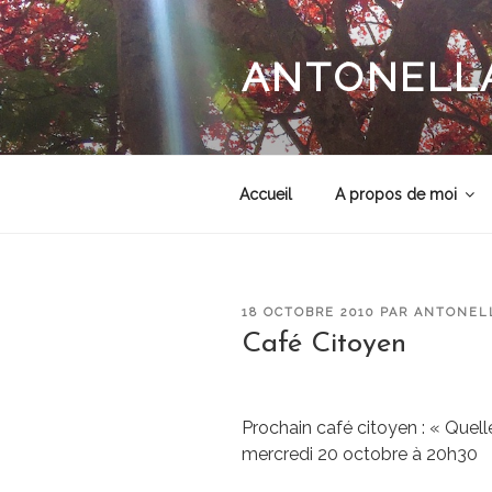
Aller
au
contenu
ANTONELLA
principal
Accueil
A propos de moi
PUBLIÉ
18 OCTOBRE 2010
PAR
ANTONEL
LE
Café Citoyen
Prochain café citoyen : « Quell
mercredi 20 octobre à 20h30