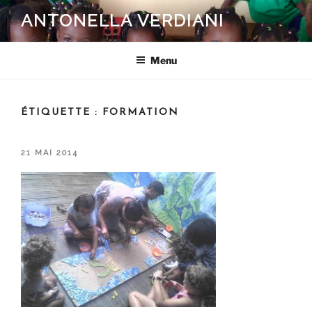
Aller
ANTONELLA VERDIANI
au
contenu
principal
Menu
ÉTIQUETTE :
FORMATION
PUBLIÉ
21 MAI 2014
LE