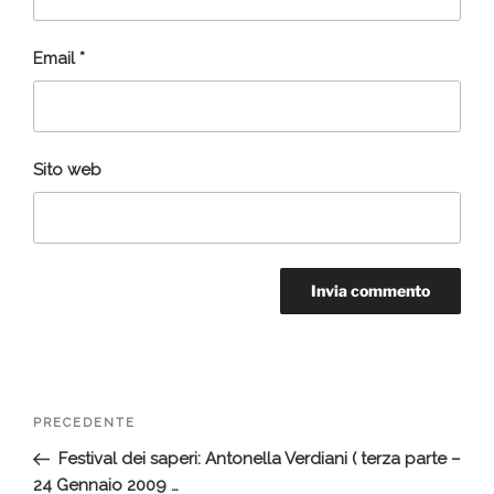
Email
*
Sito web
Navigazione
Articolo
PRECEDENTE
articoli
precedente:
Festival dei saperi: Antonella Verdiani ( terza parte –
24 Gennaio 2009 …