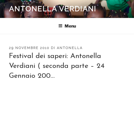
Salta
ANTONELLA VERDIANI
al
contenuto
Menu
PUBBLICATO
29 NOVEMBRE 2010
DI
ANTONELLA
IL
Festival dei saperi: Antonella
Verdiani ( seconda parte – 24
Gennaio 200…