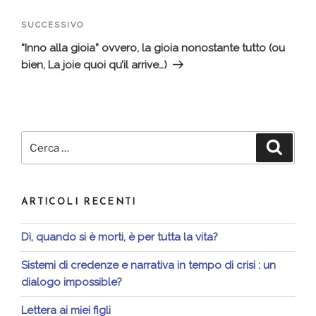
Articolo
SUCCESSIVO
successivo
“Inno alla gioia” ovvero, la gioia nonostante tutto (ou
bien, La joie quoi qu’il arrive…)
Cerca:
Cerca
ARTICOLI RECENTI
Dì, quando si è morti, è per tutta la vita?
Sistemi di credenze e narrativa in tempo di crisi : un
dialogo impossible?
Lettera ai miei figli